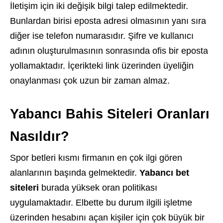
İletişim için iki değişik bilgi talep edilmektedir.
Bunlardan birisi eposta adresi olmasının yanı sıra
diğer ise telefon numarasıdır. Şifre ve kullanıcı
adının oluşturulmasının sonrasında ofis bir eposta
yollamaktadır. İçerikteki link üzerinden üyeliğin
onaylanması çok uzun bir zaman almaz.
Yabancı Bahis Siteleri Oranları
Nasıldır?
Spor betleri kısmı firmanın en çok ilgi gören
alanlarının başında gelmektedir.
Yabancı bet
siteleri
burada yüksek oran politikası
uygulamaktadır. Elbette bu durum ilgili işletme
üzerinden hesabını açan kişiler için çok büyük bir