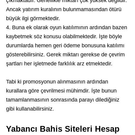
çıkmaktadır. Genellikle miktarı çok yüksek değildir.
Ancak yatırım kuralının bulunmamasından ötürü
büyük ilgi görmektedir.
Buna ek olarak oyun katılımının ardından bazen
kaybetmek söz konusu olabilmektedir. İşte böyle
durumlarda hemen geri ödeme bonusuna katılımı
gösterebilirsiniz. Gerek miktarı gerekse de çevrim
şartları her işletmede farklılık arz etmektedir.
Tabi ki promosyonun alınmasının ardından
kurallara göre çevrilmesi mühimdir. İşte bunun
tamamlanmasının sonrasında parayı dilediğiniz
gibi kullanabilirsiniz.
Yabancı Bahis Siteleri Hesap