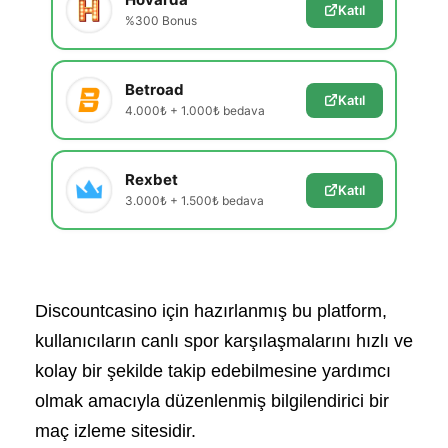
Katıl
%300 Bonus
Betroad
Katıl
4.000₺ + 1.000₺ bedava
Rexbet
Katıl
3.000₺ + 1.500₺ bedava
Discountcasino için hazırlanmış bu platform,
kullanıcıların canlı spor karşılaşmalarını hızlı ve
kolay bir şekilde takip edebilmesine yardımcı
olmak amacıyla düzenlenmiş bilgilendirici bir
maç izleme sitesidir.