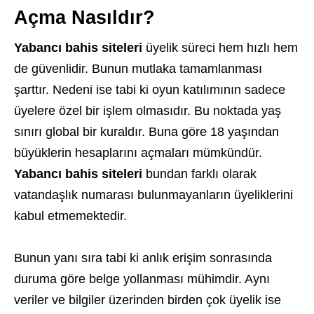
Açma Nasıldır?
Yabancı bahis siteleri
üyelik süreci hem hızlı hem
de güvenlidir. Bunun mutlaka tamamlanması
şarttır. Nedeni ise tabi ki oyun katılımının sadece
üyelere özel bir işlem olmasıdır. Bu noktada yaş
sınırı global bir kuraldır. Buna göre 18 yaşından
büyüklerin hesaplarını açmaları mümkündür.
Yabancı bahis siteleri
bundan farklı olarak
vatandaşlık numarası bulunmayanların üyeliklerini
kabul etmemektedir.
Bunun yanı sıra tabi ki anlık erişim sonrasında
duruma göre belge yollanması mühimdir. Aynı
veriler ve bilgiler üzerinden birden çok üyelik ise