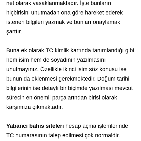
net olarak yasaklanmaktadır. İşte bunların
hiçbirisini unutmadan ona göre hareket ederek
istenen bilgileri yazmak ve bunları onaylamak
şarttır.
Buna ek olarak TC kimlik kartında tanımlandığı gibi
hem isim hem de soyadının yazılmasını
unutmayınız. Özellikle ikinci isim söz konusu ise
bunun da eklenmesi gerekmektedir. Doğum tarihi
bilgilerinin ise detaylı bir biçimde yazılması mevcut
sürecin en önemli parçalarından birisi olarak
karşımıza çıkmaktadır.
Yabancı bahis siteleri
hesap açma işlemlerinde
TC numarasının talep edilmesi çok normaldir.