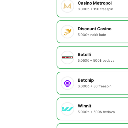
Casino Metropol
8.000₺ + 150 freespin
Discount Casino
5.000₺ nakit iade
Betelli
5.050₺ + 500₺ bedava
Betchip
6.000₺ + 80 freespin
Winnit
5.000₺ + 500₺ bedava