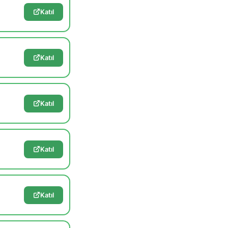
Katıl
Katıl
Katıl
Katıl
Katıl