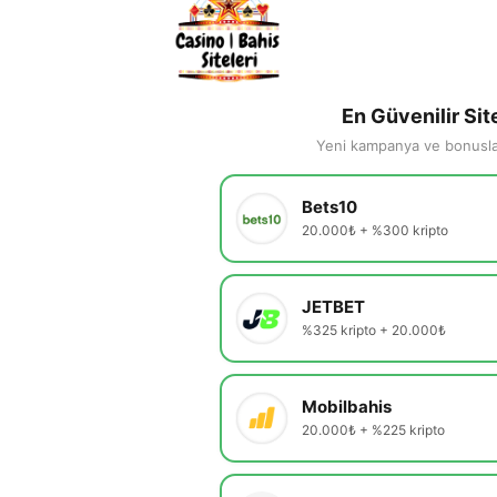
En Güvenilir Sit
Yeni kampanya ve bonuslar
Bets10
20.000₺ + %300 kripto
JETBET
%325 kripto + 20.000₺
Mobilbahis
20.000₺ + %225 kripto