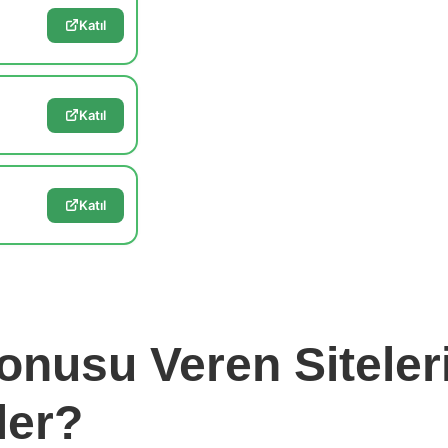
Katıl
Katıl
Katıl
onusu Veren Sitele
ler?