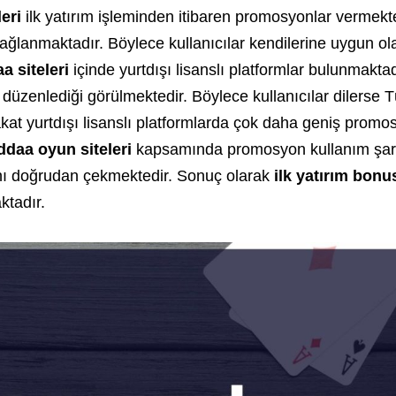
eri
ilk yatırım işleminden itibaren promosyonlar vermekte
ğlanmaktadır. Böylece kullanıcılar kendilerine uygun ol
a siteleri
içinde yurtdışı lisanslı platformlar bulunmakt
r düzenlediği görülmektedir. Böylece kullanıcılar dilerse 
Fakat yurtdışı lisanslı platformlarda çok daha geniş prom
ddaa oyun siteleri
kapsamında promosyon kullanım şartl
ını doğrudan çekmektedir. Sonuç olarak
ilk yatırım bonu
tadır.