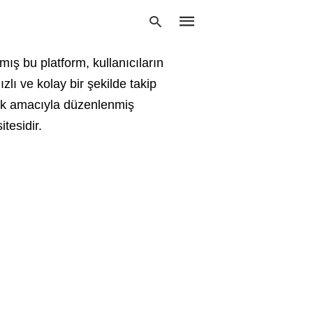
mış bu platform, kullanıcıların
zlı ve kolay bir şekilde takip
ak amacıyla düzenlenmiş
Type
your
itesidir.
search
query
and
hit
enter: